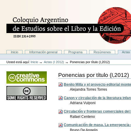
Cambiar
a
contenido.
|
Saltar
a
navegación
Secciones
Inicio
Información general
Programa
Resúmenes
Actas 
Herramientas
Personales
→
→
Usted está aquí:
Inicio
Actas (I 2012)
Ponencias por título (I,2012)
Ponencias por título (I,2012)
Benito Milla y el proyecto editorial mon
Alejandra Torres Torres
Canon y circulación de la literatura infa
Adriana Vulponi
Circulación y fronteras comerciales del l
Rafael Centeno
Comunicación de masa. La emergencia de
Bruno De Angelis