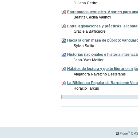
Juliana Cedro
Entramados textuales. Aportes para una h
Beatriz Cecilia Valinoti
Entre legislaciones y prácticas: el comer
Graciela Batticuore
Hacia la gran masa de público: vanguardi
Sylvia Saítta
Historias nacionales e historia internacio
Jean-Yves Mollier
Hábitos de lectura y gusto literario en
Alejandra Ravettino Destefanis
La Biblioteca Popular de Bartolomé Victo
Horacio Tarcus
Acciones
de
Documento
®
El
Plone
CMS 