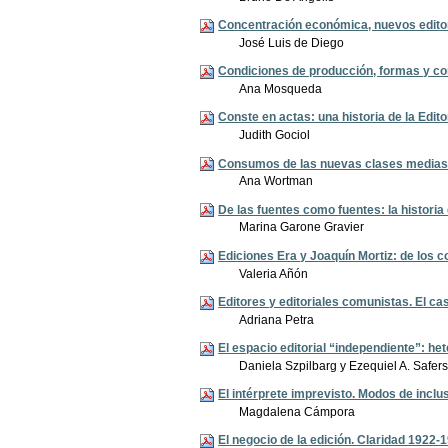
Concentración económica, nuevos edito
José Luis de Diego
Condiciones de producción, formas y co
Ana Mosqueda
Conste en actas: una historia de la Edit
Judith Gociol
Consumos de las nuevas clases medias: 
Ana Wortman
De las fuentes como fuentes: la historia d
Marina Garone Gravier
Ediciones Era y Joaquín Mortiz: de los 
Valeria Añón
Editores y editoriales comunistas. El c
Adriana Petra
El espacio editorial “independiente”: he
Daniela Szpilbarg y Ezequiel A. Safers
El intérprete imprevisto. Modos de inclu
Magdalena Cámpora
El negocio de la edición. Claridad 1922-