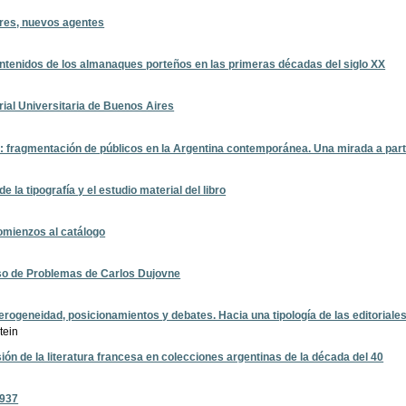
res, nuevos agentes
ntenidos de los almanaques porteños en las primeras décadas del siglo XX
orial Universitaria de Buenos Aires
fragmentación de públicos en la Argentina contemporánea. Una mirada a partir
e la tipografía y el estudio material del libro
comienzos al catálogo
aso de Problemas de Carlos Dujovne
terogeneidad, posicionamientos y debates. Hacia una tipología de las editoriale
tein
sión de la literatura francesa en colecciones argentinas de la década del 40
1937