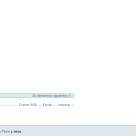
20 elementos siguientes »
Fuente RSS
Enviar
Imprimir
n Plone
y otros.